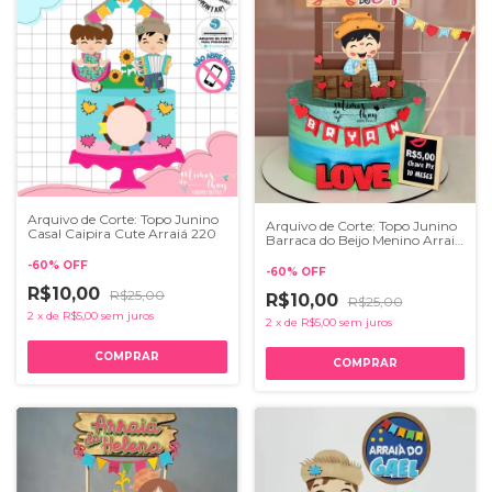
Arquivo de Corte: Topo Junino
Arquivo de Corte: Topo Junino
Casal Caipira Cute Arraiá 220
Barraca do Beijo Menino Arraiá
219
-
60
%
OFF
-
60
%
OFF
R$10,00
R$25,00
R$10,00
R$25,00
2
x
de
R$5,00
sem juros
2
x
de
R$5,00
sem juros