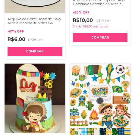
Capelas e Sanfona 3d Arraiá
210
-
60
%
OFF
Arquivo de Corte: Topo de Bolo
R$10,00
R$25,00
Arraiá Menina Junino 054
2
x
de
R$5,00
sem juros
-
67
%
OFF
R$6,00
R$18,00