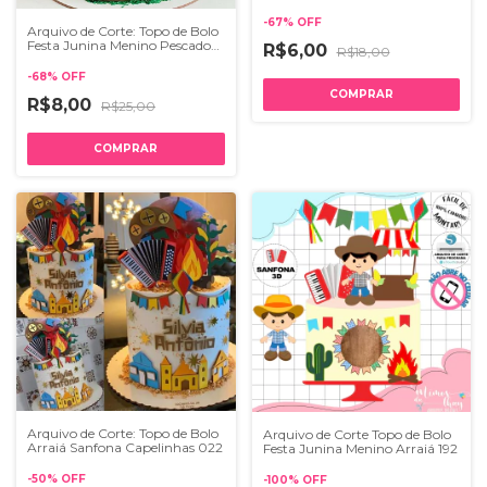
141
-
67
%
OFF
Arquivo de Corte: Topo de Bolo
Festa Junina Menino Pescador
R$6,00
R$18,00
Caipira Arraiá 146
-
68
%
OFF
R$8,00
R$25,00
Arquivo de Corte: Topo de Bolo
Arquivo de Corte Topo de Bolo
Arraiá Sanfona Capelinhas 022
Festa Junina Menino Arraiá 192
-
50
%
OFF
-
100
%
OFF