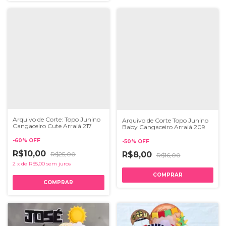
Arquivo de Corte: Topo Junino
Arquivo de Corte Topo Junino
Cangaceiro Cute Arraiá 217
Baby Cangaceiro Arraiá 209
-
60
%
OFF
-
50
%
OFF
R$10,00
R$8,00
R$25,00
R$16,00
2
x
de
R$5,00
sem juros