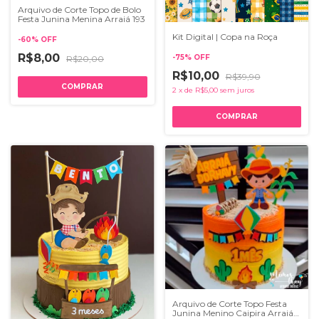
Arquivo de Corte Topo de Bolo
Festa Junina Menina Arraiá 193
Kit Digital | Copa na Roça
-
60
%
OFF
R$8,00
-
75
%
OFF
R$20,00
R$10,00
R$39,90
2
x
de
R$5,00
sem juros
Arquivo de Corte Topo Festa
Junina Menino Caipira Arraiá