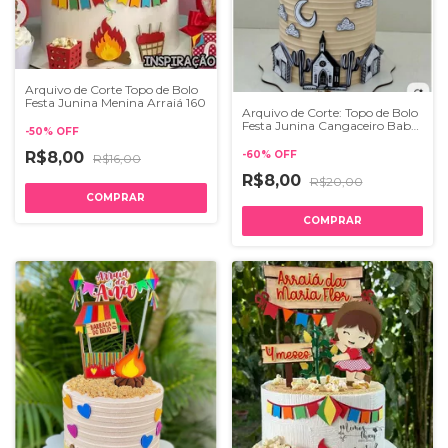
Arquivo de Corte Topo de Bolo
Festa Junina Menina Arraiá 160
Arquivo de Corte: Topo de Bolo
Festa Junina Cangaceiro Baby
-
50
%
OFF
com Xilogravura 236
R$8,00
-
60
%
OFF
R$16,00
R$8,00
R$20,00