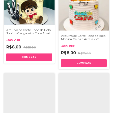
Arquivo de Corte: Topo de Bolo
Junino Cangaceiro Cute Arraiá
Arquivo de Corte: Topo de Bolo
229
Menina Caipira Arraiá 222
-
68
%
OFF
-
68
%
OFF
R$8,00
R$25,00
R$8,00
R$25,00