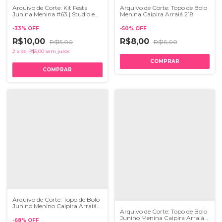
Arquivo de Corte: Kit Festa
Arquivo de Corte: Topo de Bolo
Junina Menina #63 | Studio e
Menina Caipira Arraiá 218
Pdf
-
33
%
OFF
-
50
%
OFF
R$10,00
R$8,00
R$15,00
R$16,00
2
x
de
R$5,00
sem juros
Arquivo de Corte: Topo de Bolo
Junino Menino Caipira Arraiá
Arquivo de Corte: Topo de Bolo
137
Junino Menina Caipira Arraiá
-
68
%
OFF