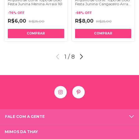
Festa Junina Menina Arraiá 161
Festa Junina Cangaceiro Arraiá
159
-
76
%
OFF
-
68
%
OFF
R$6,00
R$8,00
R$25,00
R$25,00
1
/
8
FALE COM A GENTE
MIMOS DA THAY