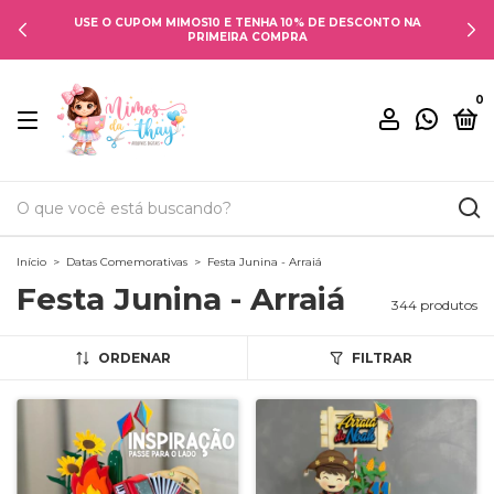
USE O CUPOM MIMOS10 E TENHA 10% DE DESCONTO NA
PRIMEIRA COMPRA
0
Início
>
Datas Comemorativas
>
Festa Junina - Arraiá
Festa Junina - Arraiá
344 produtos
ORDENAR
FILTRAR