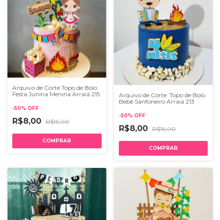
Arquivo de Corte Topo de Bolo
Festa Junina Menina Arraiá 215
Arquivo de Corte: Topo de Bolo
Bebê Sanfoneiro Arraiá 213
-
50
%
OFF
-
50
%
OFF
R$8,00
R$16,00
R$8,00
R$16,00