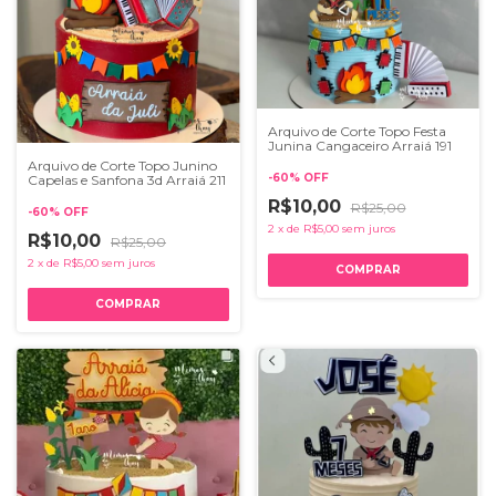
Arquivo de Corte Topo Festa
Junina Cangaceiro Arraiá 191
Arquivo de Corte Topo Junino
-
60
%
OFF
Capelas e Sanfona 3d Arraiá 211
R$10,00
R$25,00
-
60
%
OFF
2
x
de
R$5,00
sem juros
R$10,00
R$25,00
2
x
de
R$5,00
sem juros