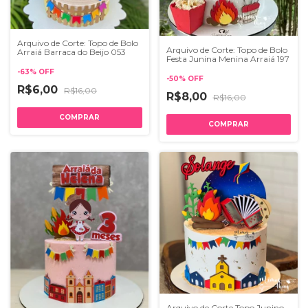
Arquivo de Corte: Topo de Bolo
Arquivo de Corte: Topo de Bolo
Arraiá Barraca do Beijo 053
Festa Junina Menina Arraiá 197
-
63
%
OFF
-
50
%
OFF
R$6,00
R$16,00
R$8,00
R$16,00
Arquivo de Corte Topo Junino