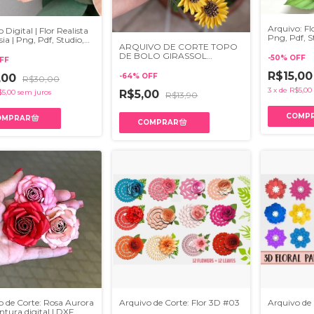
Arquivo: Flo
 Digital | Flor Realista
Png, Pdf, S
ia | Png, Pdf, Studio,
ARQUIVO DE CORTE TOPO
DE BOLO GIRASSOL
-
50
%
OFF
FF
FLORES 003
R$15,0
,00
-
64
%
OFF
R$30,00
3
x
de
R$5,00
$5,00
sem juros
R$5,00
R$13,90
o de Corte: Rosa Aurora
Arquivo de Corte: Flor 3D #03
Arquivo de 
tura digital | DXF,