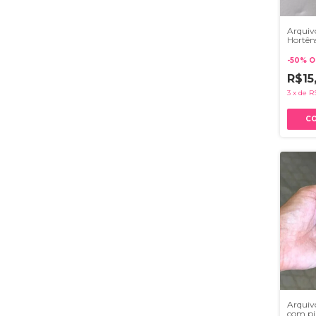
Arquivo
Hortêns
Svg
-
50
%
O
R$15
3
x
de
R
Arquiv
com pin