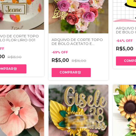
ARQUIVO 
DE BOLO 
FLORES 0
VO DE CORTE TOPO
ARQUIVO DE CORTE TOPO
LO FLOR LIRIO 001
-
64
%
OFF
DE BOLO ACETATO E
FLORES 002
R$5,00
FF
-
69
%
OFF
,00
R$13,90
R$5,00
R$16,00