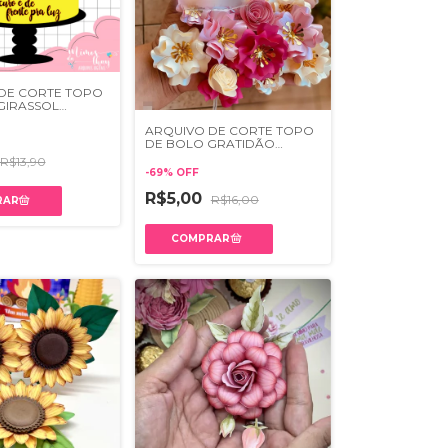
DE CORTE TOPO
GIRASSOL
04
ARQUIVO DE CORTE TOPO
DE BOLO GRATIDÃO
SHAKER + FLORES 005
R$13,90
-
69
%
OFF
R$5,00
R$16,00