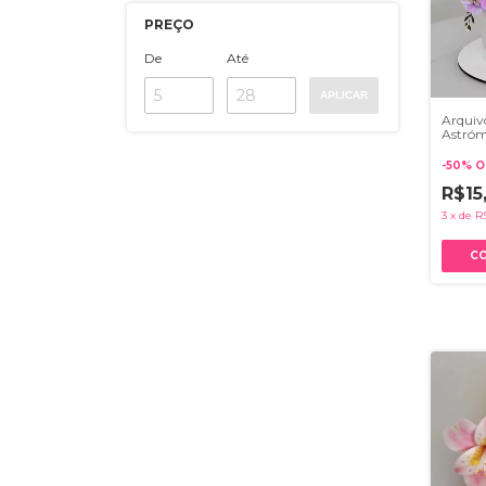
PREÇO
De
Até
APLICAR
Arquivo
Astróme
Svg
-
50
%
O
R$15
3
x
de
R