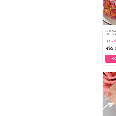
ARQUI
DE BO
-
64
%
O
R$5