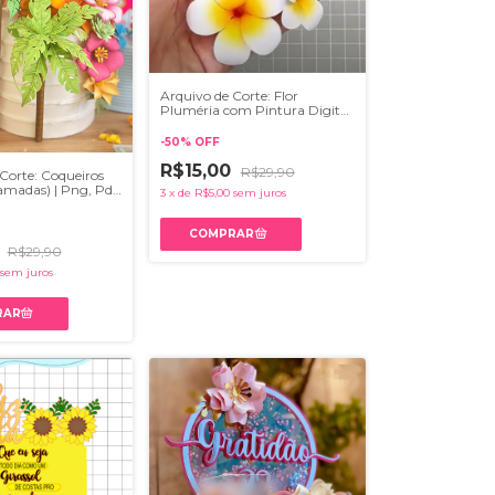
Arquivo de Corte: Flor
Pluméria com Pintura Digital|
Png, Pdf, Studio, Svg, Ai, Dxf
-
50
%
OFF
R$15,00
R$29,90
Corte: Coqueiros
amadas) | Png, Pdf,
3
x
de
R$5,00
sem juros
 Ai
0
R$29,90
sem juros