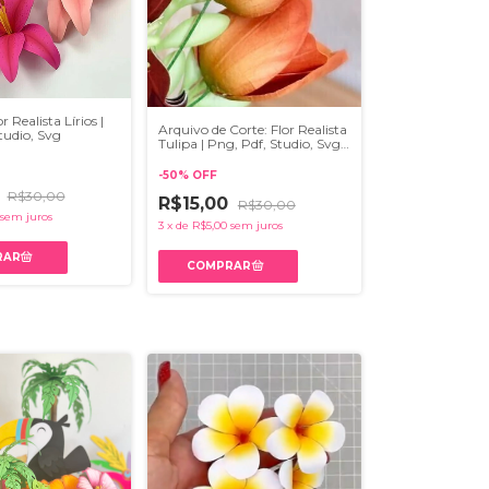
r Realista Lírios |
Arquivo de Corte: Flor Realista
tudio, Svg
Tulipa | Png, Pdf, Studio, Svg,
Ai
-
50
%
OFF
0
R$30,00
R$15,00
R$30,00
sem juros
3
x
de
R$5,00
sem juros