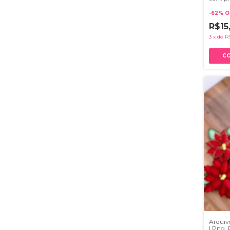
SVG , 
-
62
%
O
R$15
3
x
de
R
Arquivo
| Png, 