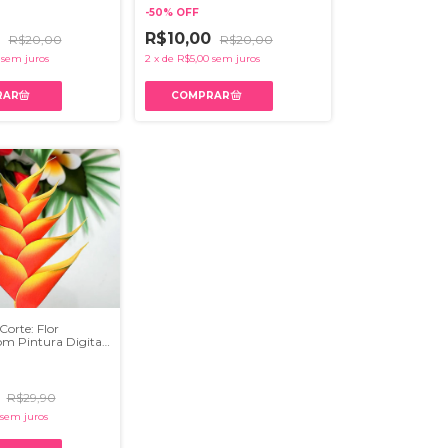
-
50
%
OFF
0
R$10,00
R$20,00
R$20,00
sem juros
2
x
de
R$5,00
sem juros
Corte: Flor
om Pintura Digital
opicais| Png, Pdf,
 Ai, Dxf - (cópia)
0
R$29,90
sem juros