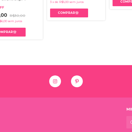
3
x
de
R$5,00
sem juros
FF
,00
R$30,00
$6,00
sem juros
MI