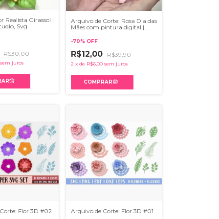
r Realista Girassol |
Arquivo de Corte: Rosa Dia das
tudio, Svg
Mães com pintura digital |
DXF, SVG , Ai, PNG, PDF
-
70
%
OFF
0
R$12,00
R$30,00
R$39,90
sem juros
2
x
de
R$6,00
sem juros
Corte: Flor 3D #02
Arquivo de Corte: Flor 3D #01