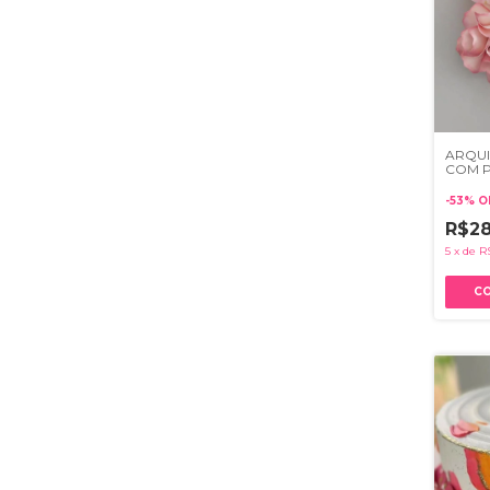
ARQUI
COM P
ROSA 
-
53
%
O
R$2
5
x
de
R