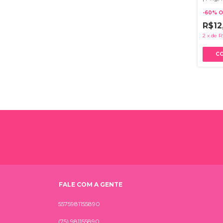
-
60
%
O
R$12
2
x
de
R
FALE COM A GENTE
5575981155890
(75) 981155890