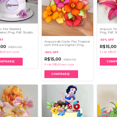
: Flor Realista
Arquivo: Flo
lia | Png, Pdf, Studio,
Png, Pdf, S
FF
-
50
%
OFF
Arquivo de Corte: Flor Tropical
com Pintura Digital | Png,
,00
R$15,0
R$30,00
Pdf, Studio, Svg, Ai
$5,00
sem juros
3
x
de
R$5,00
-
50
%
OFF
R$15,00
R$29,90
3
x
de
R$5,00
sem juros