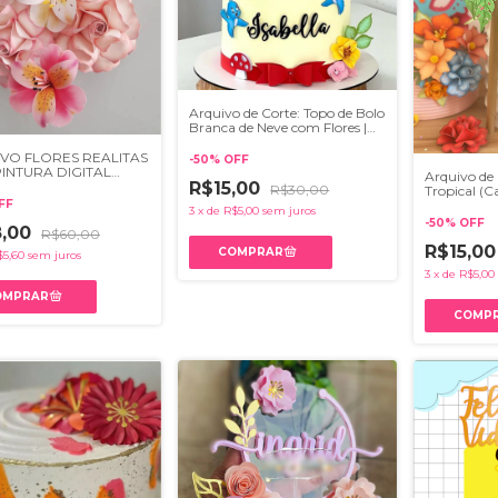
Arquivo de Corte: Topo de Bolo
Branca de Neve com Flores |
Studio
VO FLORES REALITAS
-
50
%
OFF
INTURA DIGITAL
Arquivo de 
R$15,00
E ASTROMÉLIA
R$30,00
Tropical (C
Studio, Svg,
FF
3
x
de
R$5,00
sem juros
-
50
%
OFF
8,00
R$60,00
R$15,0
$5,60
sem juros
3
x
de
R$5,00