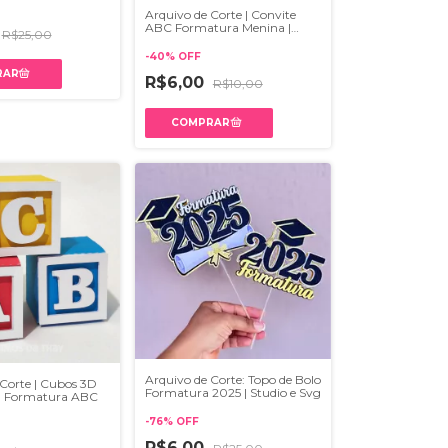
Arquivo de Corte | Convite
ABC Formatura Menina |
R$25,00
Studio e PDF
-
40
%
OFF
R$6,00
R$10,00
Arquivo de Corte: Topo de Bolo
Corte | Cubos 3D
Formatura 2025 | Studio e Svg
 Formatura ABC
-
76
%
OFF
R$6,00