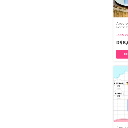
Arquiv
Format
023
-
68
%
O
R$8
Arquiv