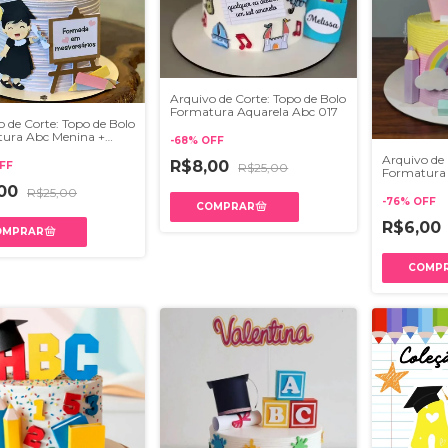
Arquivo de Corte: Topo de Bolo
Formatura Aquarela Abc 017
o de Corte: Topo de Bolo
ura Abc Menina +
-
68
%
OFF
d 014
Arquivo de 
R$8,00
FF
R$25,00
Formatura 
,00
R$25,00
-
76
%
OFF
R$6,00