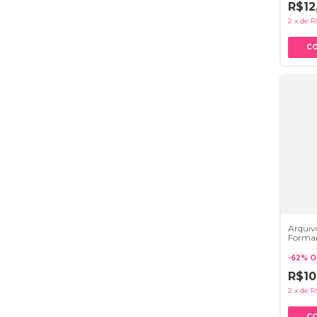
R$12
2
x
de
R
Arquivo
Forma
-
62
%
O
R$10
2
x
de
R