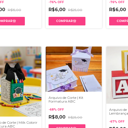
FF
-
76
%
OFF
-
76
%
OFF
,00
R$6,00
R$6,00
R$15,00
R$25,00
Arquivo de Corte | Kit
Formatura ABC
Arquivo de 
-
68
%
OFF
Lembrança
R$8,00
R$25,00
-
67
%
OFF
 de Corte | Milk Colorir
tura ABC