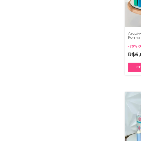
Arquivo
Forma
-
70
%
O
R$6