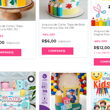
Arquivo de Corte: Topo de Bolo
 de Corte | Topo
Formatura Abc 3d 018
tura ABC 3D
Arquivo de 
Digital Fo
-
76
%
OFF
FF
R$6,00
R$25,00
-
66
%
OFF
,00
R$20,00
R$12,0
2
x
de
R$6,00