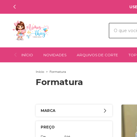
USE
INÍCIO
NOVIDADES
ARQUIVOS DE CORTE
TOP
Início
>
Formatura
Formatura
MARCA
PREÇO
De
Até