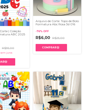
Arquivo de Corte: Topo de Bolo
Formatura Abc Rosa 3d 016
Corte | Coleção
-
76
%
OFF
rmatura ABC 2025
R$6,00
R$25,00
0
R$35,00
sem juros