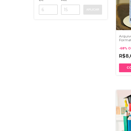
APLICAR
Arquiv
Format
Cubo 3
-
68
%
O
R$8