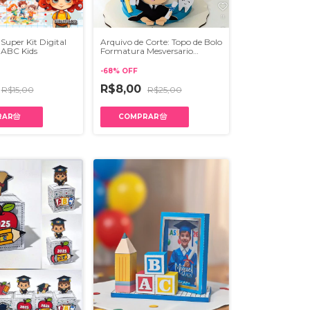
| Super Kit Digital
Arquivo de Corte: Topo de Bolo
 ABC Kids
Formatura Mesversario
Menino #02 | Studio
-
68
%
OFF
R$8,00
R$15,00
R$25,00