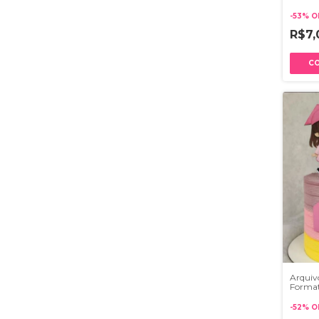
-
53
%
O
R$7
Arquiv
Forma
Menin
-
52
%
O