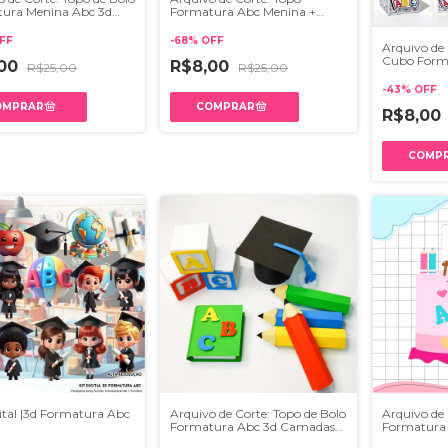
ura Menina Abc 3d
Formatura Abc Menina +
Cubo 3d 027
FF
-
68
%
OFF
Arquivo de 
Cubo Forma
,00
R$8,00
R$25,00
R$25,00
e PDF
-
43
%
OFF
R$8,00
gital |3d Formatura Abc
Arquivo de Corte: Topo de Bolo
Arquivo de 
Formatura Abc 3d Camadas
Formatura
019