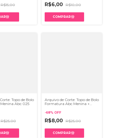
R$6,00
R$15,00
R$10,00
Corte: Topo de Bolo
Arquivo de Corte: Topo de Bolo
 Menina Abc 025
Formatura Abc Menina +
Cubo 3d 028
-
68
%
OFF
R$8,00
R$25,00
R$25,00