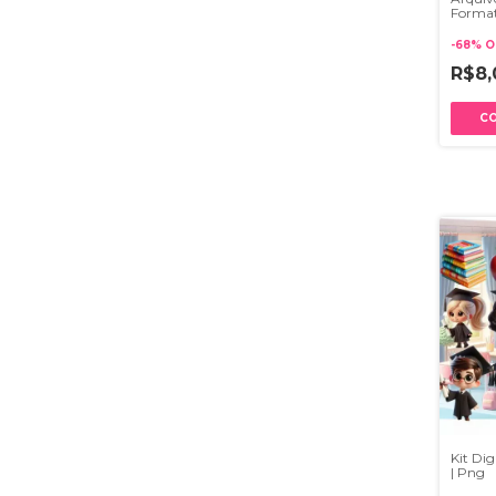
Format
022
-
68
%
O
R$8
Kit Di
| Png