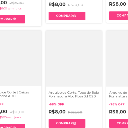
,00
R$25,00
R$8,00
R$8,00
R$20,00
$6,00
sem juros
 de Corte | Caixas
Arquivo de Corte: Topo de Bolo
Arquivo de 
ndos ABC
Formatura Abc Rosa 3d 020
Formatura
FF
-
68
%
OFF
-
76
%
OFF
,00
R$8,00
R$6,00
R$26,00
R$25,00
$5,00
sem juros