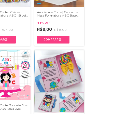
Corte | Caixas
Arquivo de Corte | Centro de
tura ABC | Studio
Mesa Formatura ABC Base
Baixa
-
56
%
OFF
R$8,00
R$14,00
R$18,00
Corte: Topo de Bolo
 Abc Rosa 026