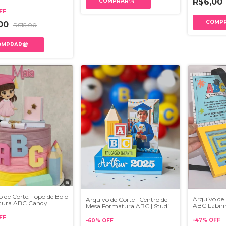
R$6,00
FF
,00
R$15,00
o de Corte: Topo de Bolo
Arquivo de
Arquivo de Corte | Centro de
tura ABC Candy
ABC Labirin
Mesa Formatura ABC | Studio
a
e PDF
FF
-
47
%
OFF
-
60
%
OFF