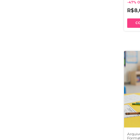
-
47
%
O
R$8
Arquivo
Forma