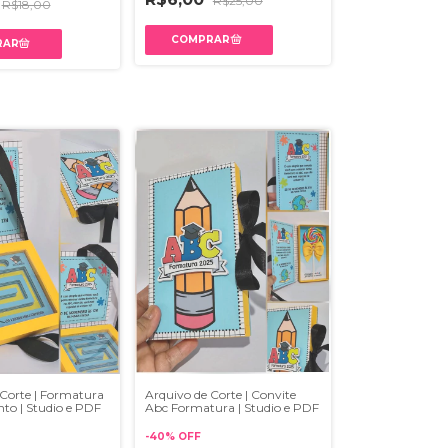
R$25,00
R$18,00
 Corte | Formatura
Arquivo de Corte | Convite
to | Studio e PDF
Abc Formatura | Studio e PDF
-
40
%
OFF