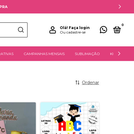
MPRA
0
Olá!
Faça login
Ou cadastre-se
ATIVAS
CAMPANHAS MENSAIS
SUBLIMAÇÃO
KITS DIGITAIS
Ordenar