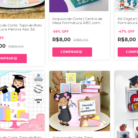
Arquivo de Corte | Centro de
Kit Digital 
Mesa Formatura ABC com
Formatura
o de Corte: Topo de Bolo
Livro
ura Menina Abc 3d
-
56
%
OFF
-
47
%
OFF
FF
R$8,00
R$8,00
R$18,00
,00
R$25,00
o de Corte: Topo de Bolo
Arquivo de Corte: Topo