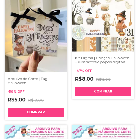
Kit Digital | Coleção Halloween
– ilustrações e papéis digitais
-
47
%
OFF
R$8,00
Arquivo de Corte | Tag
R$15,00
Halloween
-
50
%
OFF
R$5,00
R$10,00