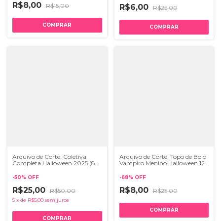
R$8,00
R$15,00
R$6,00
R$25,00
Arquivo de Corte: Coletiva
Arquivo de Corte: Topo de Bolo
Completa Halloween 2025 (8
Vampiro Menino Halloween 127
ARQUIVOS) | STUDIO e SVG
| STUDIO e SVG
-
50
%
OFF
-
68
%
OFF
R$25,00
R$8,00
R$50,00
R$25,00
5
x
de
R$5,00
sem juros