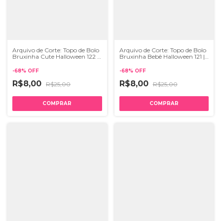
Arquivo de Corte: Topo de Bolo
Arquivo de Corte: Topo de Bolo
Bruxinha Cute Halloween 122 |
Bruxinha Bebê Halloween 121 |
STUDIO e SVG
STUDIO e SVG
-
68
%
OFF
-
68
%
OFF
R$8,00
R$8,00
R$25,00
R$25,00