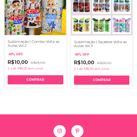
Sublimação | Combo Volta as
Sublimação | Squeeze Volta as
Aulas Vol.2
Aulas Vol.3
-
61
%
OFF
-
61
%
OFF
R$10,00
R$10,00
R$25,90
R$25,90
2
x
de
R$5,00
sem juros
2
x
de
R$5,00
sem juros