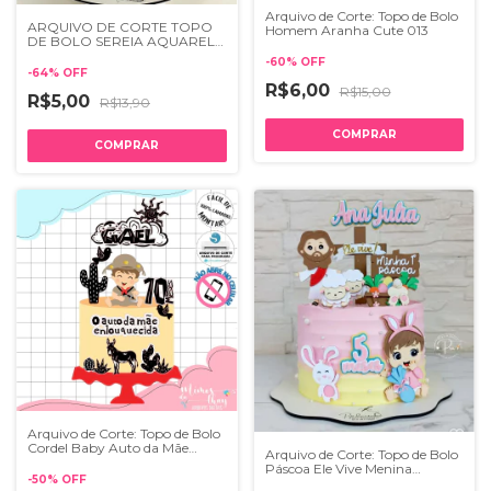
Arquivo de Corte: Topo de Bolo
ARQUIVO DE CORTE TOPO
Homem Aranha Cute 013
DE BOLO SEREIA AQUARELA
024
-
60
%
OFF
-
64
%
OFF
R$6,00
R$15,00
R$5,00
R$13,90
Arquivo de Corte: Topo de Bolo
Cordel Baby Auto da Mãe
Arquivo de Corte: Topo de Bolo
Enlouquecida 001
Páscoa Ele Vive Menina
-
50
%
OFF
Coelhinha 290