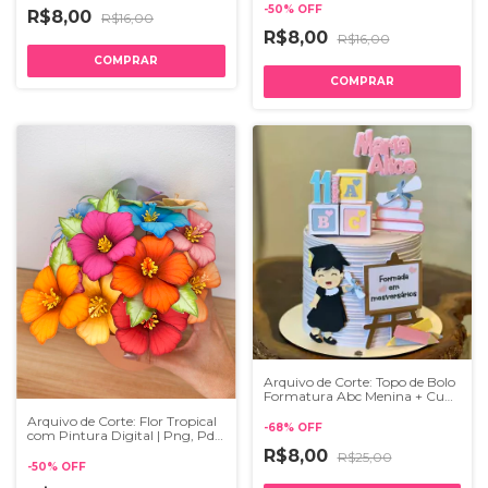
-
50
%
OFF
R$8,00
R$16,00
R$8,00
R$16,00
Arquivo de Corte: Topo de Bolo
Formatura Abc Menina + Cubo
3d 014
Arquivo de Corte: Flor Tropical
-
68
%
OFF
com Pintura Digital | Png, Pdf,
Studio, Svg, Ai
R$8,00
R$25,00
-
50
%
OFF