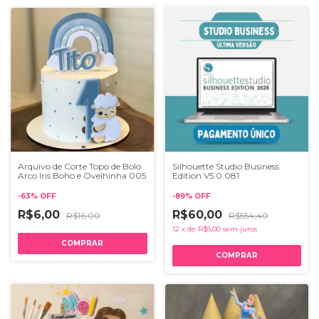
Arquivo de Corte Topo de Bolo
Silhouette Studio Business
Arco Iris Boho e Ovelhinha 005
Edition V5.0.081
-
63
%
OFF
-
89
%
OFF
R$6,00
R$60,00
R$16,00
R$554,40
12
x
de
R$5,00
sem juros