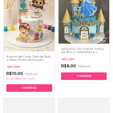
ARQUIVO DE CORTE TOPO
DE BOLO CINDERELA +
CASTELO 3D 007
Arquivo de Corte: Topo de Bolo
o Maior Pintor do Mundo
-
50
%
OFF
Menina 004
R$8,00
R$16,00
-
60
%
OFF
R$10,00
R$25,00
2
x
de
R$5,00
sem juros