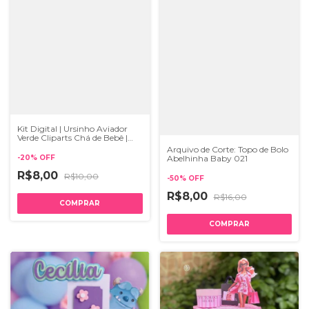
Kit Digital | Ursinho Aviador
Verde Cliparts Chá de Bebê |
PNG
Arquivo de Corte: Topo de Bolo
Abelhinha Baby 021
-
20
%
OFF
R$8,00
R$10,00
-
50
%
OFF
R$8,00
R$16,00