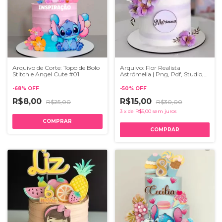
Arquivo de Corte: Topo de Bolo
Arquivo: Flor Realista
Stitch e Angel Cute #01
Astrómelia | Png, Pdf, Studio,
Svg
-
68
%
OFF
-
50
%
OFF
R$8,00
R$15,00
R$25,00
R$30,00
3
x
de
R$5,00
sem juros