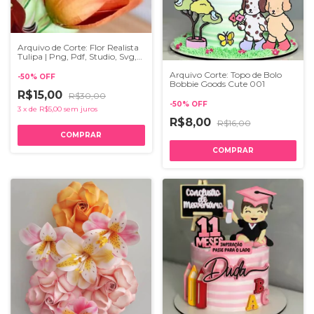
Arquivo de Corte: Flor Realista
Tulipa | Png, Pdf, Studio, Svg,
Ai
Arquivo Corte: Topo de Bolo
-
50
%
OFF
Bobbie Goods Cute 001
R$15,00
R$30,00
-
50
%
OFF
3
x
de
R$5,00
sem juros
R$8,00
R$16,00