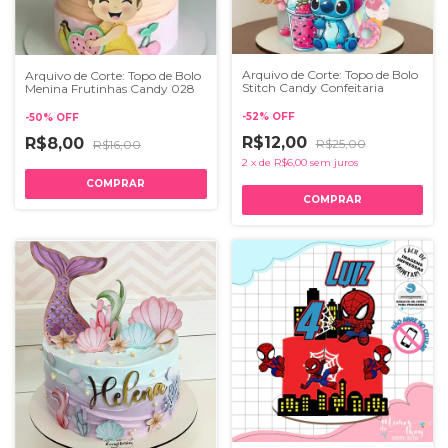
Arquivo de Corte: Topo de Bolo
Arquivo de Corte: Topo de Bolo
Stitch Candy Confeitaria
Menina Frutinhas Candy 028
-
52
%
OFF
-
50
%
OFF
R$12,00
R$8,00
R$25,00
R$16,00
2
x
de
R$6,00
sem juros