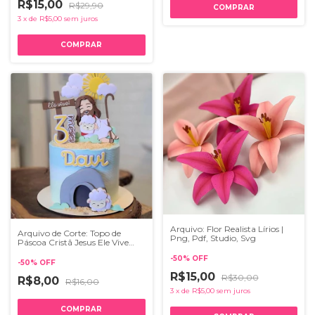
R$15,00
R$29,90
3
x
de
R$5,00
sem juros
Arquivo: Flor Realista Lírios |
Arquivo de Corte: Topo de
Png, Pdf, Studio, Svg
Páscoa Cristã Jesus Ele Vive
243
-
50
%
OFF
-
50
%
OFF
R$15,00
R$30,00
R$8,00
R$16,00
3
x
de
R$5,00
sem juros