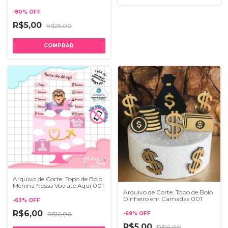
-
80
%
OFF
R$5,00
R$25,00
Arquivo de Corte: Topo de Bolo
Menina Nosso Vôo até Aqui 001
Arquivo de Corte: Topo de Bolo
Dinheiro em Camadas 001
-
63
%
OFF
R$6,00
-
69
%
OFF
R$16,00
R$5,00
R$16,00