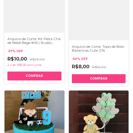
Arquivo de Corte: Kit Festa Chá
de Bebê Bege #45 | Studio,
PNG e Pdf
Arquivo de Corte: Topo de Bolo
Bailarinas Cute 016
-
57
%
OFF
R$10,00
R$23,00
-
50
%
OFF
2
x
de
R$5,00
sem juros
R$8,00
R$16,00