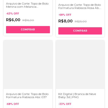
Arquivo de Corte: Topo de Bolo
Arquivo de Corte: Topo de Bolo
Menina com Melancia
Formatura Rabiscos Rosa Abc
Frutinhas 031
036
-
63
%
OFF
-
68
%
OFF
R$6,00
R$16,00
R$8,00
R$25,00
Arquivo de Corte: Topo de Bolo
Kit Digital | Branca de Neve
Formatura Rabiscos Abc 037
Baby 3d | PNG
-
68
%
OFF
-
33
%
OFF