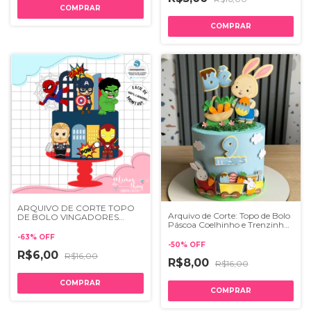
ARQUIVO DE CORTE TOPO
Arquivo de Corte: Topo de Bolo
DE BOLO VINGADORES
Páscoa Coelhinho e Trenzinho
CUTE 007
281
-
63
%
OFF
-
50
%
OFF
R$6,00
R$16,00
R$8,00
R$16,00