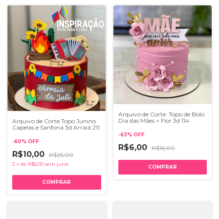
Arquivo de Corte: Topo de Bolo
Dia das Mães + Flor 3d 114
Arquivo de Corte Topo Junino
Capelas e Sanfona 3d Arraiá 211
-
63
%
OFF
-
60
%
OFF
R$6,00
R$16,00
R$10,00
R$25,00
2
x
de
R$5,00
sem juros