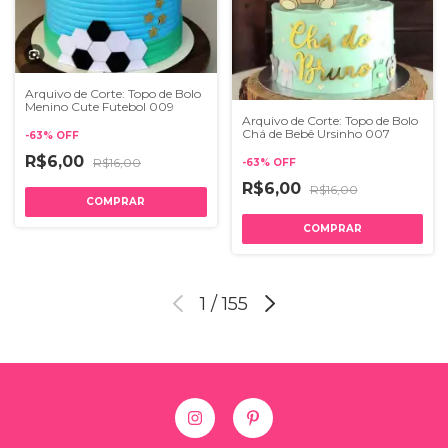
Arquivo de Corte: Topo de Bolo
Menino Cute Futebol 009
Arquivo de Corte: Topo de Bolo
Chá de Bebê Ursinho 007
-
63
%
OFF
R$6,00
R$16,00
-
63
%
OFF
R$6,00
R$16,00
1
/
155