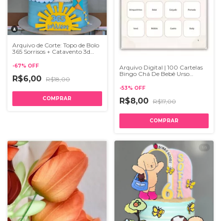
Arquivo de Corte: Topo de Bolo
365 Sorrisos + Catavento 3d
003
-
67
%
OFF
Arquivo Digital | 100 Cartelas
Bingo Chá De Bebê Urso
R$6,00
R$18,00
Marrom
-
53
%
OFF
R$8,00
R$17,00