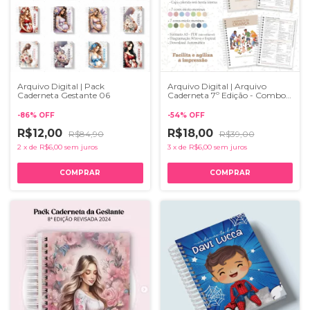
Arquivo Digital | Pack
Arquivo Digital | Arquivo
Caderneta Gestante 06
Caderneta 7º Edição - Combo
Clean Cores
-
86
%
OFF
-
54
%
OFF
R$12,00
R$18,00
R$84,90
R$39,00
2
x
de
R$6,00
sem juros
3
x
de
R$6,00
sem juros