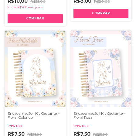
R$10,00
R$8,00
R$25,00
R$20,00
2
x
de
R$5,00
sem juros
Encadernação | Kit Gestante –
Encadernação | Kit Gestante –
Floral Colorido
Floral Rosa
-
71
%
OFF
-
71
%
OFF
R$7,50
R$7,50
R$25,90
R$25,90