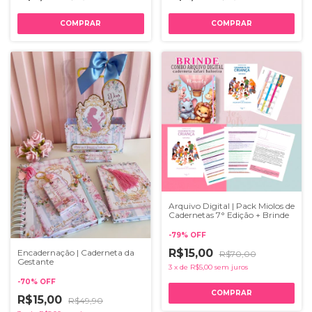
Arquivo Digital | Pack Miolos de
Cadernetas 7° Edição + Brinde
-
79
%
OFF
R$15,00
Encadernação | Caderneta da
R$70,00
Gestante
3
x
de
R$5,00
sem juros
-
70
%
OFF
R$15,00
R$49,90