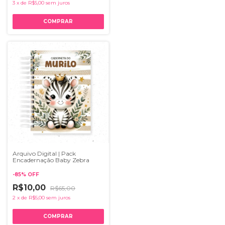
3
x
de
R$5,00
sem juros
Arquivo Digital | Pack
Encadernação Baby Zebra
-
85
%
OFF
R$10,00
R$65,00
2
x
de
R$5,00
sem juros