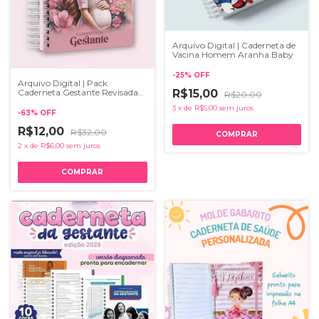
Arquivo Digital | Caderneta de
Vacina Homem Aranha Baby
-
25
%
OFF
Arquivo Digital | Pack
R$15,00
Caderneta Gestante Revisada
R$20,00
8º Edição
3
x
de
R$5,00
sem juros
-
63
%
OFF
R$12,00
R$32,00
2
x
de
R$6,00
sem juros