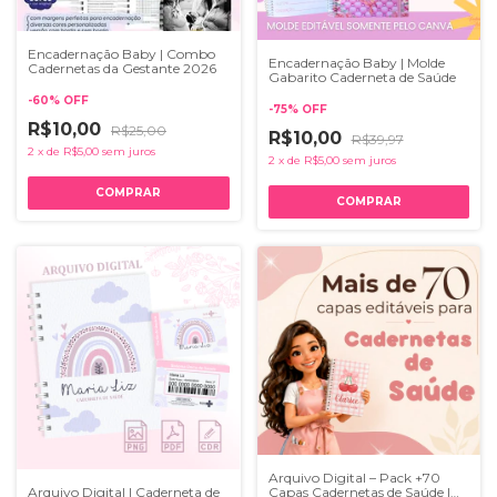
Encadernação Baby | Combo
Encadernação Baby | Molde
Cadernetas da Gestante 2026
Gabarito Caderneta de Saúde
-
60
%
OFF
-
75
%
OFF
R$10,00
R$25,00
R$10,00
R$39,97
2
x
de
R$5,00
sem juros
2
x
de
R$5,00
sem juros
Arquivo Digital – Pack +70
Capas Cadernetas de Saúde |
Arquivo Digital | Caderneta de