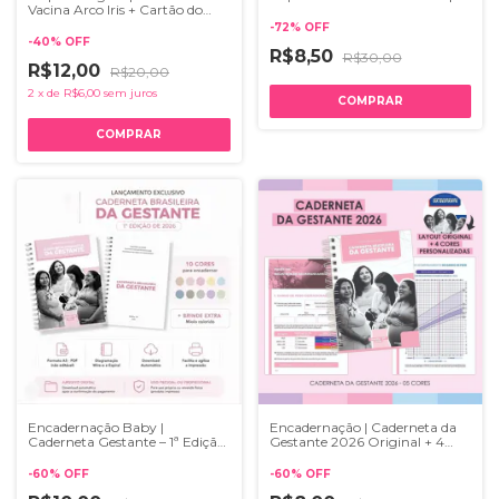
Canva
Vacina Arco Iris + Cartão do
SUS
-
72
%
OFF
-
40
%
OFF
R$8,50
R$30,00
R$12,00
R$20,00
2
x
de
R$6,00
sem juros
Encadernação Baby |
Encadernação | Caderneta da
Caderneta Gestante – 1ª Edição
Gestante 2026 Original + 4
2026
cores personalizadas
-
60
%
OFF
-
60
%
OFF