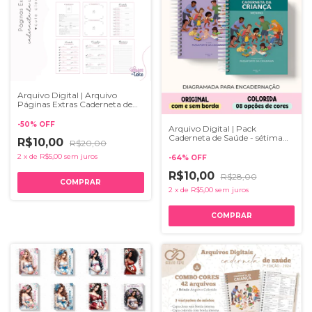
Arquivo Digital | Arquivo
Páginas Extras Caderneta de
Saúde - Cute Clean
-
50
%
OFF
Arquivo Digital | Pack
Caderneta de Saúde - sétima
R$10,00
R$20,00
edição 2025
2
x
de
R$5,00
sem juros
-
64
%
OFF
R$10,00
R$28,00
2
x
de
R$5,00
sem juros