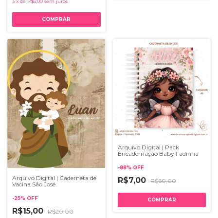
3
x
de
R$5,00
sem juros
Arquivo Digital | Pack
Encadernação Baby Fadinha
-
88
%
OFF
Arquivo Digital | Caderneta de
R$7,00
R$60,00
Vacina São José
-
25
%
OFF
R$15,00
R$20,00