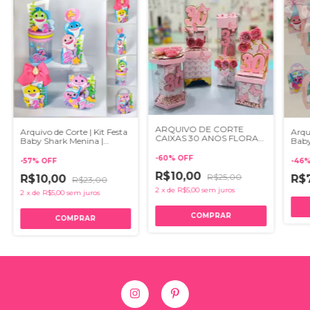
ARQUIVO DE CORTE
Arquivo de Corte | Kit Festa
Arqui
CAIXAS 30 ANOS FLORAL
Baby Shark Menina |
Baby
(STUDIO/PDF E SVG)
STUDIO E PDF
STU
-
60
%
OFF
-
57
%
OFF
-
46
R$10,00
R$25,00
R$10,00
R$
R$23,00
2
x
de
R$5,00
sem juros
2
x
de
R$5,00
sem juros