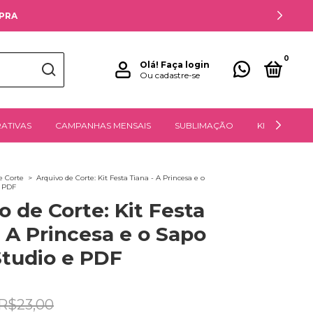
MPRA
0
Olá!
Faça login
Ou cadastre-se
ATIVAS
CAMPANHAS MENSAIS
SUBLIMAÇÃO
KITS DIGITAIS
e Corte
>
Arquivo de Corte: Kit Festa Tiana - A Princesa e o
e PDF
o de Corte: Kit Festa
- A Princesa e o Sapo
Studio e PDF
R$23,00