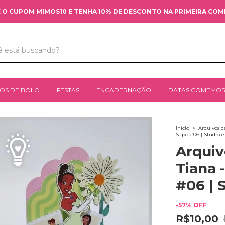
 O CUPOM MIMOS10 E TENHA 10% DE DESCONTO NA PRIMEIRA CO
OS DE BOLO
FESTAS
ENCADERNAÇÃO
DATAS COMEMOR
Início
>
Arquivos d
Sapo #06 | Studio 
Arquiv
Tiana 
#06 | 
-
57
%
OFF
R$10,00