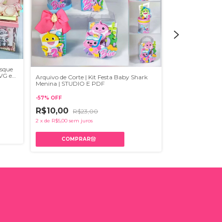
osque
VG e
Arquivo de Corte | Kit Festa Baby Shark
Arquivo de Corte
Menina | STUDIO E PDF
Menina | STUDI
-
57
%
OFF
-
46
%
OFF
R$10,00
R$23,00
R$7,00
R$13
2
x
de
R$5,00
sem juros