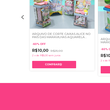
ARQUIVO DE CORTE CAIXAS ALICE NO
PAÍS DAS MARAVILHAS AQUARELA
ta Ursinhos
ARQU
(STUDIO/PDF E SVG)
DF
MÁRIO
-
60
%
OFF
-
60
%
R$10,00
R$25,00
R$1
2
x
de
R$5,00
sem juros
2
x
de
R