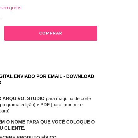
sem juros
s
GITAL ENVIADO POR EMAIL - DOWNLOAD 
O
 ARQUIVO:
STUDIO
 para máquina de corte 
 programa edição) 
e PDF 
(para imprimir e 
oura)
EM O NOME PARA QUE VOCÊ COLOQUE O 
U CLIENTE.
ECEBE PRODUTO FÍSICO.