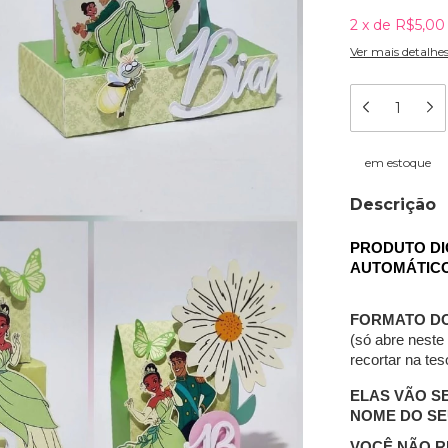
2
x
de
R$5,00
Ver mais detalhe
em estoque
Descrição
PRODUTO DI
AUTOMÁTIC
FORMATO DO
(só abre neste
recortar na tes
ELAS VÃO S
NOME DO SE
VOCÊ NÃO R