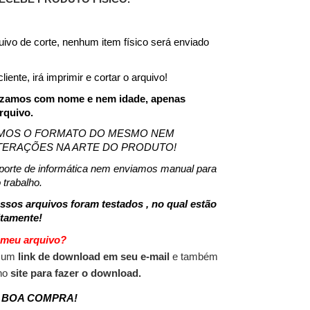
ivo de corte, nenhum item físico será enviado 
!
ente, irá imprimir e cortar o arquivo!
izamos com nome e nem idade, apenas 
rquivo.
MOS O FORMATO DO MESMO NEM 
TERAÇÕES NA ARTE DO PRODUTO! 
orte de informática nem enviamos manual para 
 trabalho.
ssos arquivos foram testados , no qual estão 
itamente!
meu arquivo?
 um 
link de download em seu e-mail 
e também 
no 
site para fazer o download.
 BOA COMPRA!