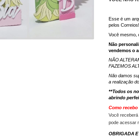
Esse é um arqu
pelos Correios
Você mesmo, cli
Não personal
vendemos o a
NÃO ALTERA
FAZEMOS AL
Não damos sup
a realização do
**Todos os no
abrindo perfe
Como recebo 
Você receberá
pode acessar 
OBRIGADA E