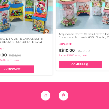
Arquivo de Corte: Caixas Acetato B
Encantado Aquarela #30 | Studio, S
IVO DE CORTE CAIXAS SUPER
PDF
 BROZ (STUDIO/PDF E SVG)
-
50
%
OFF
OFF
R$10,00
R$20,00
0,00
R$25,00
2
x
de
R$5,00
sem juros
$5,00
sem juros