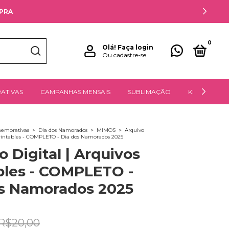
MPRA
0
Olá!
Faça login
Ou cadastre-se
ATIVAS
CAMPANHAS MENSAIS
SUBLIMAÇÃO
KITS DIGITAIS
emorativas
>
Dia dos Namorados
>
MIMOS
>
Arquivo
 Printables - COMPLETO - Dia dos Namorados 2025
o Digital | Arquivos
bles - COMPLETO -
s Namorados 2025
R$20,00