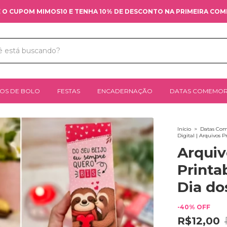
 O CUPOM MIMOS10 E TENHA 10% DE DESCONTO NA PRIMEIRA CO
OS DE BOLO
FESTAS
ENCADERNAÇÃO
DATAS COMEMOR
Início
>
Datas Com
Digital | Arquivos
Arquiv
Printa
Dia do
-
40
%
OFF
R$12,00