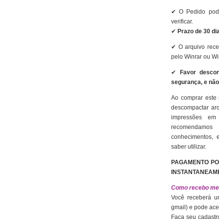
✔
O Pedido pode 
verificar.
✔
Prazo de 30 di
✔
O arquivo rece
pelo Winrar ou Wi
✔
Favor desco
segurança, e nã
Ao comprar este 
descompactar ar
impressões em
recomendamos 
conhecimentos, 
saber utilizar.
PAGAMENTO PO
INSTANTANEAM
Como recebo me
Você receberá 
gmail)
e pode ac
Faça seu cadastr