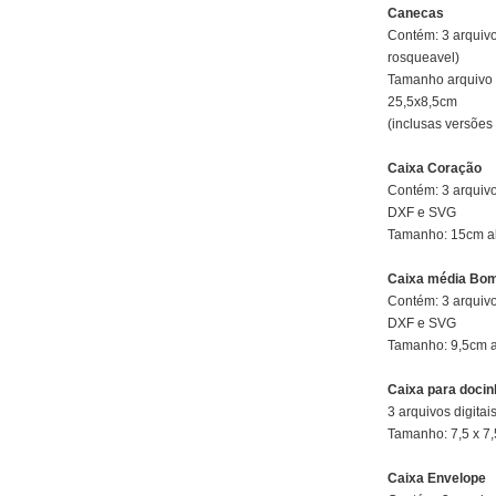
Canecas
Contém: 3 arquiv
rosqueavel)
Tamanho arquivo 
25,5x8,5cm
(inclusas versões
Caixa Coração
Contém: 3 arquivo
DXF e SVG
Tamanho: 15cm alt
Caixa média Bo
Contém: 3 arquivo
DXF e SVG
Tamanho: 9,5cm alt
Caixa para docin
3 arquivos digit
Tamanho: 7,5 x 7,
Caixa Envelope