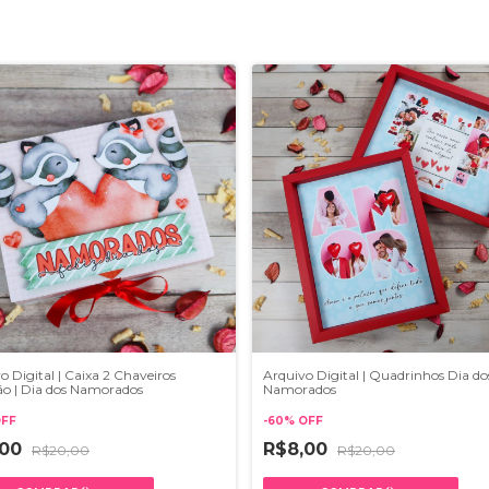
o Digital | Caixa 2 Chaveiros
Arquivo Digital | Quadrinhos Dia do
o | Dia dos Namorados
Namorados
FF
-
60
%
OFF
,00
R$8,00
R$20,00
R$20,00