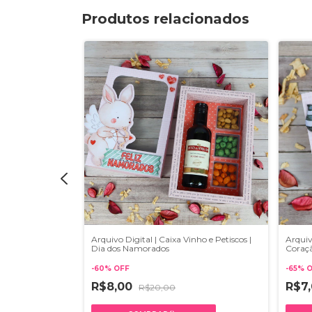
Produtos relacionados
les + Imagens e
Arquivo Digital | Caixa Vinho e Petiscos |
Arquiv
dos
Dia dos Namorados
Coraçã
-
60
%
OFF
-
65
%
O
R$8,00
R$7
R$20,00