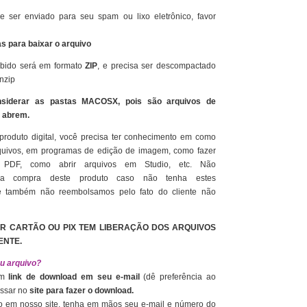
ser enviado para seu spam ou lixo eletrônico, favor
as para baixar o arquivo
bido será em formato
ZIP
, e precisa ser descompactado
nzip
nsiderar as pastas MACOSX, pois são arquivos de
o abrem.
produto digital, você precisa ter conhecimento em como
quivos, em programas de edição de imagem, como fazer
 PDF, como abrir arquivos em Studio, etc. Não
a compra deste produto caso não tenha estes
e também não reembolsamos pelo fato do cliente não
R CARTÃO OU PIX TEM LIBERAÇÃO DOS ARQUIVOS
ENTE.
u arquivo?
um
link de download em seu e-mail
(dê preferência ao
essar no
site para fazer o download.
o em nosso site, tenha em mãos seu e-mail e número do