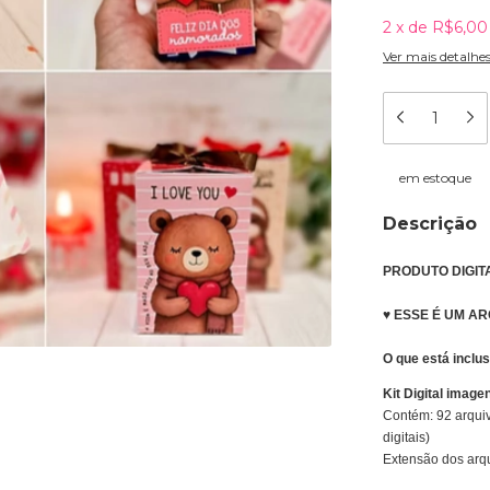
2
x
de
R$6,00
Ver mais detalhe
em estoque
Descrição
PRODUTO DIGIT
♥ ESSE É UM AR
O que está inclu
Kit Digital image
Contém: 92 arquivo
digitais)
Extensão dos arq