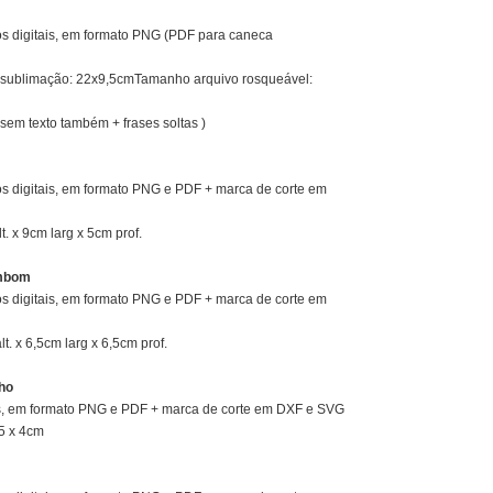
os digitais, em formato PNG (PDF para caneca
sublimação: 22x9,5cmTamanho arquivo rosqueável:
 sem texto também + frases soltas )
s digitais, em formato PNG e PDF + marca de corte em
. x 9cm larg x 5cm prof.
mbom
s digitais, em formato PNG e PDF + marca de corte em
. x 6,5cm larg x 6,5cm prof.
ho
ais, em formato PNG e PDF + marca de corte em DXF e SVG
5 x 4cm