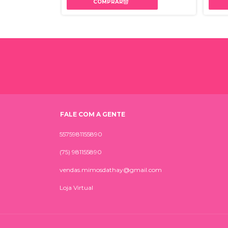
FALE COM A GENTE
5575981155890
(75) 981155890
vendas.mimosdathay@gmail.com
Loja Virtual