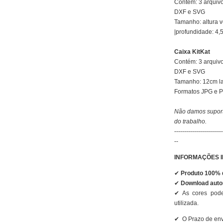
Contém: 3 arquivo
DXF e SVG
Tamanho: altura ve
|profundidade: 4,
Caixa KitKat
Contém: 3 arquivo
DXF e SVG
Tamanho: 12cm la
Formatos JPG e 
Não damos suport
do trabalho.
------------------------
--
INFORMAÇÕES 
✔
Produto 100% d
✔
Download auto
✔
As cores pode
utilizada.
✔
O Prazo de env