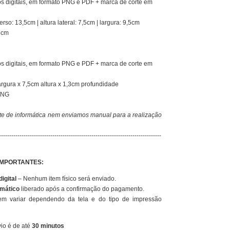
s digitais, em formato PNG e PDF + marca de corte em
rso: 13,5cm | altura lateral: 7,5cm | largura: 9,5cm
5cm
s digitais, em formato PNG e PDF + marca de corte em
rgura x 7,5cm altura x 1,3cm profundidade
PNG
e de informática nem enviamos manual para a realização
-------------------------------------------------------------------------------
IMPORTANTES:
igital
– Nenhum item físico será enviado.
mático
liberado após a confirmação do pagamento.
m variar dependendo da tela e do tipo de impressão
io é de até
30 minutos