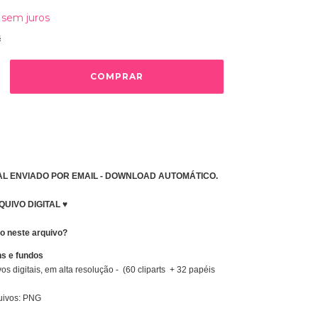
sem juros
s
AL ENVIADO POR EMAIL - DOWNLOAD AUTOMÁTICO.
QUIVO DIGITAL ♥
so neste arquivo?
ns e fundos
s digitais, em alta resolução - (60 cliparts + 32 papéis
uivos: PNG